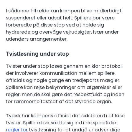
I sådanne tilfælde kan kampen blive midlertidigt
suspenderet eller udsat helt. Spillere bør være
forberedte på disse stop ved at holde sig
hydrerede og overvåge vejrudsigter, især under
udendørs arrangementer.
Tvistløsning under stop
Tvister under stop løses gennem en klar protokol,
der involverer kommunikation mellem spillere,
officials og nogle gange en tredjeparts mægler.
Spillere kan rejse bekymringer om afgørelser eller
regler, men de skal gøre det respektfuldt og inden
for rammerne fastsat af det styrende organ.
Typisk har kampens official det sidste ord i at løse
tvister. Spillere bør sætte sig ind i de specifikke
regler for
tvistløsning for at undgå unødvendige