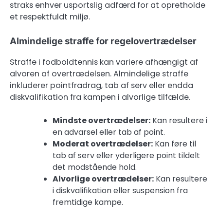
straks enhver usportslig adfærd for at opretholde
et respektfuldt miljø.
Almindelige straffe for regelovertrædelser
Straffe i fodboldtennis kan variere afhængigt af
alvoren af overtrædelsen. Almindelige straffe
inkluderer pointfradrag, tab af serv eller endda
diskvalifikation fra kampen i alvorlige tilfælde.
Mindste overtrædelser:
Kan resultere i
en advarsel eller tab af point.
Moderat overtrædelser:
Kan føre til
tab af serv eller yderligere point tildelt
det modstående hold.
Alvorlige overtrædelser:
Kan resultere
i diskvalifikation eller suspension fra
fremtidige kampe.