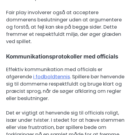
Fair play involverer også at acceptere
dommerens beslutninger uden at argumentere
og forstå, at fejl kan ske på begge sider. Dette
fremmer et respektfuldt miljø, der øger glæden
ved spillet.
Kommunikationsprotokoller med officials
Effektiv kommunikation med officials er
afgørende
i fodboldtennis
. Spillere bør henvende
sig til dommerne respektfuldt og bruge klart og
præcist sprog, når de søger afklaring om regler
eller beslutninger.
Det er vigtigt at henvende sig til officials roligt,
især under tvister. I stedet for at hæve stemmen
eller vise frustration, bør spillere bede om
forklaringer på en samlet måde for at fremme