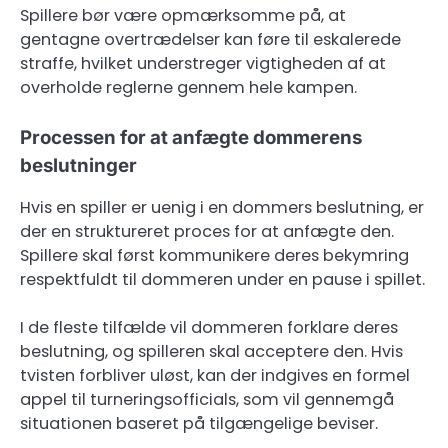
Spillere bør være opmærksomme på, at
gentagne overtrædelser kan føre til eskalerede
straffe, hvilket understreger vigtigheden af at
overholde reglerne gennem hele kampen.
Processen for at anfægte dommerens
beslutninger
Hvis en spiller er uenig i en dommers beslutning, er
der en struktureret proces for at anfægte den.
Spillere skal først kommunikere deres bekymring
respektfuldt til dommeren under en pause i spillet.
I de fleste tilfælde vil dommeren forklare deres
beslutning, og spilleren skal acceptere den. Hvis
tvisten forbliver uløst, kan der indgives en formel
appel til turneringsofficials, som vil gennemgå
situationen baseret på tilgængelige beviser.