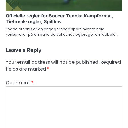
Officielle regler for Soccer Tennis: Kampformat,
Tiebreak-regler, Spilflow
Fodboldtennis er en engagerende sport, hvor to hold
konkurrerer på en bane delt af et net, og bruger en fodbold…
Leave a Reply
Your email address will not be published.
Required
fields are marked
*
Comment
*