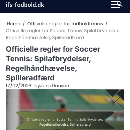
Skip
ifs-fodbold.dk
to
content
Home
Officielle regler for fodboldtennis
Officielle regler for Soccer Tennis: Spilafbrydelser,
Regelhåndhævelse, Spilleradfærd
Officielle regler for Soccer
Tennis: Spilafbrydelser,
Regelhåndhævelse,
Spilleradfærd
17/02/2026
by
Jens Hansen