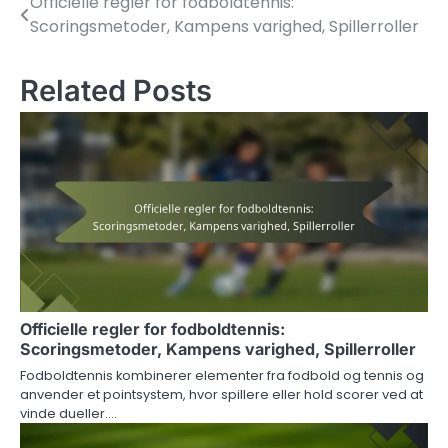
Officielle regler for fodboldtennis:
Post
Scoringsmetoder, Kampens varighed, Spillerroller
navigation
Related Posts
Officielle regler for fodboldtennis:
Scoringsmetoder, Kampens varighed, Spillerroller
Fodboldtennis kombinerer elementer fra fodbold og tennis og
anvender et pointsystem, hvor spillere eller hold scorer ved at
vinde dueller.…