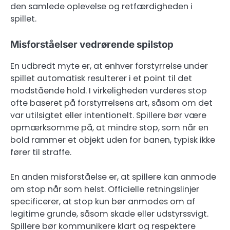
den samlede oplevelse og retfærdigheden i
spillet.
Misforståelser vedrørende spilstop
En udbredt myte er, at enhver forstyrrelse under
spillet automatisk resulterer i et point til det
modstående hold. I virkeligheden vurderes stop
ofte baseret på forstyrrelsens art, såsom om det
var utilsigtet eller intentionelt. Spillere bør være
opmærksomme på, at mindre stop, som når en
bold rammer et objekt uden for banen, typisk ikke
fører til straffe.
En anden misforståelse er, at spillere kan anmode
om stop når som helst. Officielle retningslinjer
specificerer, at stop kun bør anmodes om af
legitime grunde, såsom skade eller udstyrssvigt.
Spillere bør kommunikere klart og respektere