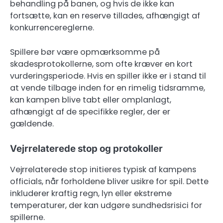
behandling på banen, og hvis de ikke kan
fortsætte, kan en reserve tillades, afhængigt af
konkurrencereglerne.
Spillere bør være opmærksomme på
skadesprotokollerne, som ofte kræver en kort
vurderingsperiode. Hvis en spiller ikke er i stand til
at vende tilbage inden for en rimelig tidsramme,
kan kampen blive tabt eller omplanlagt,
afhængigt af de specifikke regler, der er
gældende.
Vejrrelaterede stop og protokoller
Vejrrelaterede stop initieres typisk af kampens
officials, når forholdene bliver usikre for spil. Dette
inkluderer kraftig regn, lyn eller ekstreme
temperaturer, der kan udgøre sundhedsrisici for
spillerne.