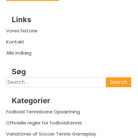
Links
Vores historie
Kontakt
Alle indlæg
Søg
Search
for:
Kategorier
Fodbold Tennisbane Opsætning
Officielle regler for fodboldtennis
Variationer af Soccer Tennis Gameplay