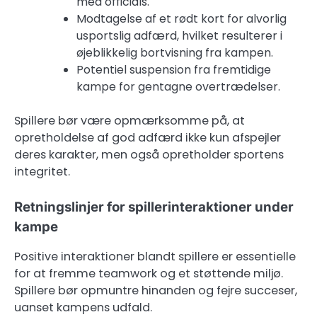
med officials.
Modtagelse af et rødt kort for alvorlig
usportslig adfærd, hvilket resulterer i
øjeblikkelig bortvisning fra kampen.
Potentiel suspension fra fremtidige
kampe for gentagne overtrædelser.
Spillere bør være opmærksomme på, at
opretholdelse af god adfærd ikke kun afspejler
deres karakter, men også opretholder sportens
integritet.
Retningslinjer for spillerinteraktioner under
kampe
Positive interaktioner blandt spillere er essentielle
for at fremme teamwork og et støttende miljø.
Spillere bør opmuntre hinanden og fejre succeser,
uanset kampens udfald.