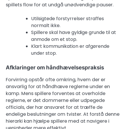
spillets flow for at undgå unødvendige pauser.
Utilsigtede forstyrrelser straffes
normalt ikke.
Spillere skal have gyldige grunde til at
anmode om et stop.
Klart kommunikation er afgørende
under stop.
Afklaringer om håndhævelsespraksis
Forvirring opstår ofte omkring, hvem der er
ansvarlig for at håndhæve reglerne under en
kamp. Mens spillere forventes at overholde
reglerne, er det dommerne eller udpegede
officials, der har ansvaret for at træffe de
endelige beslutninger om tvister. At forstå denne
hierarki kan hjælpe spillere med at navigere i
uenigheder mere effektivt.