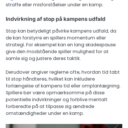
straffe eller misforståelser under en kamp.
Indvirkning af stop på kampens udfald
Stop kan betydeligt påvirke kampens udfald, da
de kan forstyrre en spillers momentum eller
strategi. For eksempel kan en lang skadespause
give den modstående spiller mulighed for at
samle sig og justere deres taktik.
Derudover angiver reglerne ofte, hvordan tid tabt
til stop håndteres, hvilket kan inkludere
forlængelse af kampens tid eller omplanlægning.
Spillere bør være opmærksomme på disse
potentielle indvirkninger og forblive mentalt
forberedte på at tilpasse sig ændrede
omstændigheder under en kamp.