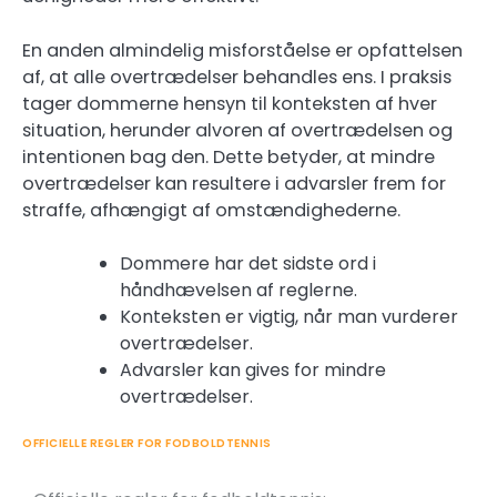
En anden almindelig misforståelse er opfattelsen
af, at alle overtrædelser behandles ens. I praksis
tager dommerne hensyn til konteksten af hver
situation, herunder alvoren af overtrædelsen og
intentionen bag den. Dette betyder, at mindre
overtrædelser kan resultere i advarsler frem for
straffe, afhængigt af omstændighederne.
Dommere har det sidste ord i
håndhævelsen af reglerne.
Konteksten er vigtig, når man vurderer
overtrædelser.
Advarsler kan gives for mindre
overtrædelser.
OFFICIELLE REGLER FOR FODBOLDTENNIS