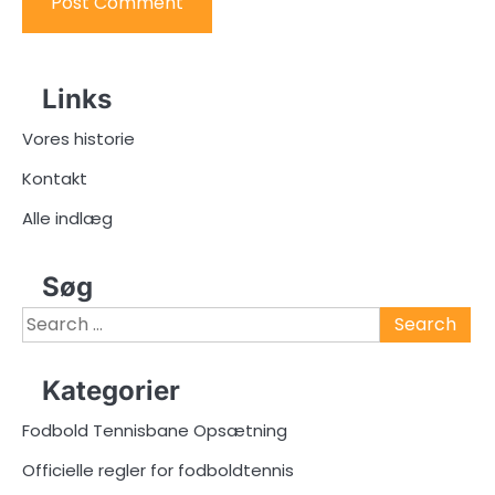
Links
Vores historie
Kontakt
Alle indlæg
Søg
Search
for:
Kategorier
Fodbold Tennisbane Opsætning
Officielle regler for fodboldtennis