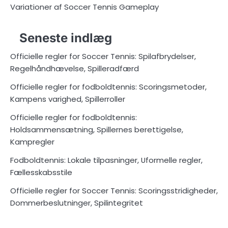
Variationer af Soccer Tennis Gameplay
Seneste indlæg
Officielle regler for Soccer Tennis: Spilafbrydelser,
Regelhåndhævelse, Spilleradfærd
Officielle regler for fodboldtennis: Scoringsmetoder,
Kampens varighed, Spillerroller
Officielle regler for fodboldtennis:
Holdsammensætning, Spillernes berettigelse,
Kampregler
Fodboldtennis: Lokale tilpasninger, Uformelle regler,
Fællesskabsstile
Officielle regler for Soccer Tennis: Scoringsstridigheder,
Dommerbeslutninger, Spilintegritet