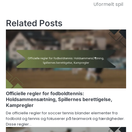
Uformelt spil
Related Posts
Officielle regler for fodboldtennis:
Holdsammensætning, Spillernes berettigelse,
Kampregler
De officielle regler for soccer tennis blander elementer fra
fodbold og tennis og fokuserer på teamwork og færdigheder.
Disse regler…