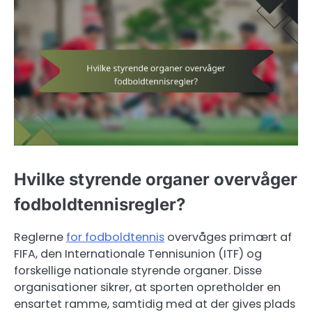
Hvilke styrende organer overvåger
fodboldtennisregler?
Reglerne
for fodboldtennis
overvåges primært af
FIFA, den Internationale Tennisunion (ITF) og
forskellige nationale styrende organer. Disse
organisationer sikrer, at sporten opretholder en
ensartet ramme, samtidig med at der gives plads