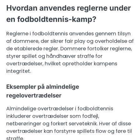
Hvordan anvendes reglerne under
en fodboldtennis-kamp?
Reglerne i fodboldtennis anvendes gennem tilsyn
af dommere, der sikrer fair play og overholdelse af
de etablerede regler. Dommere fortolker reglerne,
styrer spillet og håndhæver straffe for
overtrædelser, hvilket opretholder kampens
integritet.
Eksempler på almindelige
regelovertrædelser
Almindelige overtrædelser i fodboldtennis
inkluderer overtrædelser som fodfejl,
netberøringer og forkert serveteknik. Hver af disse
overtrædelser kan forstyrre spillets flow og føre til
straffe.