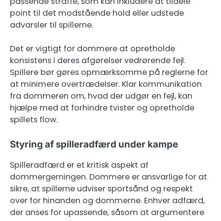
passende straffe, som kan inkludere at tildele
point til det modstående hold eller udstede
advarsler til spillerne.
Det er vigtigt for dommere at opretholde
konsistens i deres afgørelser vedrørende fejl.
Spillere bør gøres opmærksomme på reglerne for
at minimere overtrædelser. Klar kommunikation
fra dommeren om, hvad der udgør en fejl, kan
hjælpe med at forhindre tvister og opretholde
spillets flow.
Styring af spilleradfærd under kampe
Spilleradfærd er et kritisk aspekt af
dommergerningen. Dommere er ansvarlige for at
sikre, at spillerne udviser sportsånd og respekt
over for hinanden og dommerne. Enhver adfærd,
der anses for upassende, såsom at argumentere