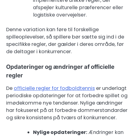
implementere unikke regler, der
afspejler kulturelle præferencer eller
logistiske overvejelser.
Denne variation kan føre til forskellige
spilleoplevelser, så spillere bør sætte sig ind i de
specifikke regler, der gælder i deres område, før
de deltager i konkurrencer.
Opdateringer og ændringer af officielle
regler
De
officielle regler for fodboldtennis
er underlagt
periodiske opdateringer for at forbedre spillet og
imødekomme nye tendenser. Nylige ændringer
har fokuseret på at forbedre dommerstandarder
og sikre konsistens på tværs af konkurrencer.
Nylige opdateringer:
Ændringer kan