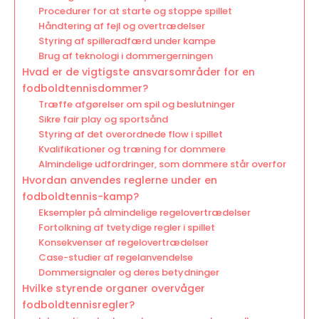
Procedurer for at starte og stoppe spillet
Håndtering af fejl og overtrædelser
Styring af spilleradfærd under kampe
Brug af teknologi i dommergerningen
Hvad er de vigtigste ansvarsområder for en
fodboldtennisdommer?
Træffe afgørelser om spil og beslutninger
Sikre fair play og sportsånd
Styring af det overordnede flow i spillet
Kvalifikationer og træning for dommere
Almindelige udfordringer, som dommere står overfor
Hvordan anvendes reglerne under en
fodboldtennis-kamp?
Eksempler på almindelige regelovertrædelser
Fortolkning af tvetydige regler i spillet
Konsekvenser af regelovertrædelser
Case-studier af regelanvendelse
Dommersignaler og deres betydninger
Hvilke styrende organer overvåger
fodboldtennisregler?