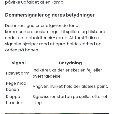
påvirke udfaldet af en kamp.
Dommersignaler og deres betydninger
Dommersignaler er afgørende for at
kommunikere beslutninger til spillere og tilskuere
under en fodboldtennis-kamp. At forstå disse
signaler hjælper med at opretholde klarhed og
orden på banen.
Signal
Betydning
Indikerer, at der er sket en fejl eller
Hævet arm
overtrædelse.
Pege mod
Angiver, hvilket hold der tildeles point.
banen
Klappe
Signaliserer starten på spillet efter et
hænder
stop.