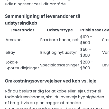
udlejningsservices i dit område.
Sammenligning af leverandører til
udstyrsindkøb
Leverandør
Udstyrstype
Prisklasse
Le
$100 –
Amazon
Bærbare baner, net
Sta
$500
$50 –
eBay
Brugt og nyt udstyr
Var
$300
Lokale
$200 –
Specialopsætninger
Lev
Sportsudlejninger
$800
Omkostningsovervejelser ved køb vs. leje
Når du beslutter dig for at købe eller leje udstyr til
fodboldtennisbaner, skal du overveje hyppigheden
af brug. Hvis du planlægger at afholde
arrangementer regelmæssigt, kan det være mere