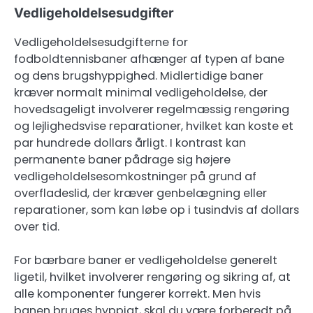
Vedligeholdelsesudgifter
Vedligeholdelsesudgifterne for
fodboldtennisbaner afhænger af typen af bane
og dens brugshyppighed. Midlertidige baner
kræver normalt minimal vedligeholdelse, der
hovedsageligt involverer regelmæssig rengøring
og lejlighedsvise reparationer, hvilket kan koste et
par hundrede dollars årligt. I kontrast kan
permanente baner pådrage sig højere
vedligeholdelsesomkostninger på grund af
overfladeslid, der kræver genbelægning eller
reparationer, som kan løbe op i tusindvis af dollars
over tid.
For bærbare baner er vedligeholdelse generelt
ligetil, hvilket involverer rengøring og sikring af, at
alle komponenter fungerer korrekt. Men hvis
banen bruges hyppigt, skal du være forberedt på