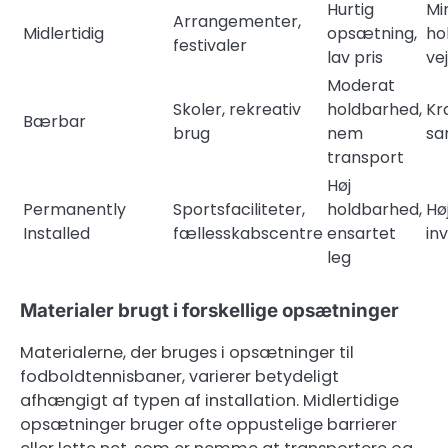
Hurtig
Mi
Arrangementer,
Midlertidig
opsætning,
ho
festivaler
lav pris
ve
Moderat
Skoler, rekreativ
holdbarhed,
Kr
Bærbar
brug
nem
sa
transport
Høj
Permanently
Sportsfaciliteter,
holdbarhed,
Høj
Installed
fællesskabscentre
ensartet
in
leg
Materialer brugt i forskellige opsætninger
Materialerne, der bruges i opsætninger til
fodboldtennisbaner, varierer betydeligt
afhængigt af typen af installation. Midlertidige
opsætninger bruger ofte oppustelige barrierer