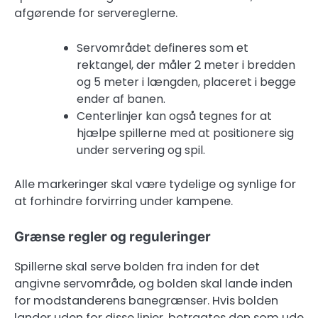
afgørende for servereglerne.
Servområdet defineres som et
rektangel, der måler 2 meter i bredden
og 5 meter i længden, placeret i begge
ender af banen.
Centerlinjer kan også tegnes for at
hjælpe spillerne med at positionere sig
under servering og spil.
Alle markeringer skal være tydelige og synlige for
at forhindre forvirring under kampene.
Grænse regler og reguleringer
Spillerne skal serve bolden fra inden for det
angivne servområde, og bolden skal lande inden
for modstanderens banegrænser. Hvis bolden
lander uden for disse linjer, betragtes den som ude