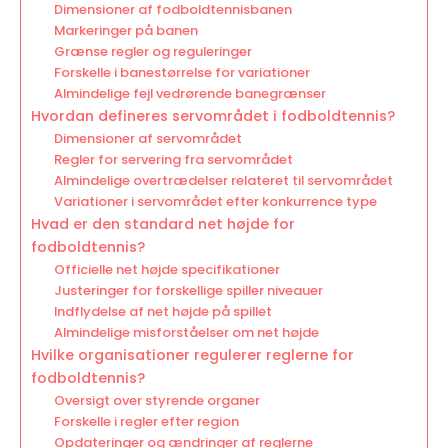
Dimensioner af fodboldtennisbanen
Markeringer på banen
Grænse regler og reguleringer
Forskelle i banestørrelse for variationer
Almindelige fejl vedrørende banegrænser
Hvordan defineres servområdet i fodboldtennis?
Dimensioner af servområdet
Regler for servering fra servområdet
Almindelige overtrædelser relateret til servområdet
Variationer i servområdet efter konkurrence type
Hvad er den standard net højde for
fodboldtennis?
Officielle net højde specifikationer
Justeringer for forskellige spiller niveauer
Indflydelse af net højde på spillet
Almindelige misforståelser om net højde
Hvilke organisationer regulerer reglerne for
fodboldtennis?
Oversigt over styrende organer
Forskelle i regler efter region
Opdateringer og ændringer af reglerne