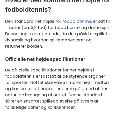
Hvad er den standard net højde for
fodboldtennis?
Den standard net højde
for fodboldtennis
er sat til
1 meter (ca. 3,3 fod) for både herre- og dame spil.
Denne højde er afgørende, da den påvirker spillets
dynamik og hvordan spillerne serverer og
returnerer bolden.
Officielle net højde specifikationer
De officielle specifikationer for net højden i
fodboldtennis er fastsat af de styrende organer
for sporten. Nettet skal være 1 meter højt i midten
og kan være lidt højere i enderne på grund af den
naturlige hængning af nettet. Denne standard
sikrer en ensartet spilleoplevelse på tværs af
forskellige baner og konkurrencer.