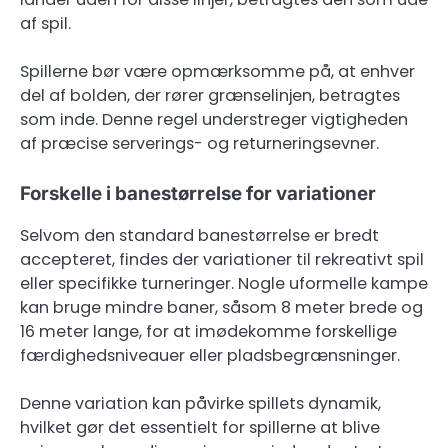
af spil.
Spillerne bør være opmærksomme på, at enhver
del af bolden, der rører grænselinjen, betragtes
som inde. Denne regel understreger vigtigheden
af præcise serverings- og returneringsevner.
Forskelle i banestørrelse for variationer
Selvom den standard banestørrelse er bredt
accepteret, findes der variationer til rekreativt spil
eller specifikke turneringer. Nogle uformelle kampe
kan bruge mindre baner, såsom 8 meter brede og
16 meter lange, for at imødekomme forskellige
færdighedsniveauer eller pladsbegrænsninger.
Denne variation kan påvirke spillets dynamik,
hvilket gør det essentielt for spillerne at blive