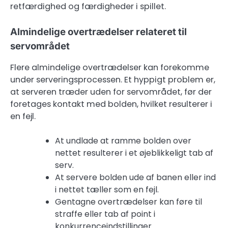
retfærdighed og færdigheder i spillet.
Almindelige overtrædelser relateret til
servområdet
Flere almindelige overtrædelser kan forekomme
under serveringsprocessen. Et hyppigt problem er,
at serveren træder uden for servområdet, før der
foretages kontakt med bolden, hvilket resulterer i
en fejl.
At undlade at ramme bolden over
nettet resulterer i et øjeblikkeligt tab af
serv.
At servere bolden ude af banen eller ind
i nettet tæller som en fejl.
Gentagne overtrædelser kan føre til
straffe eller tab af point i
konkurrenceindstillinger.