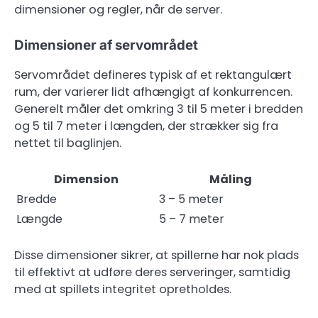
dimensioner og regler, når de server.
Dimensioner af servområdet
Servområdet defineres typisk af et rektangulært
rum, der varierer lidt afhængigt af konkurrencen.
Generelt måler det omkring 3 til 5 meter i bredden
og 5 til 7 meter i længden, der strækker sig fra
nettet til baglinjen.
Dimension
Måling
Bredde
3 – 5 meter
Længde
5 – 7 meter
Disse dimensioner sikrer, at spillerne har nok plads
til effektivt at udføre deres serveringer, samtidig
med at spillets integritet opretholdes.