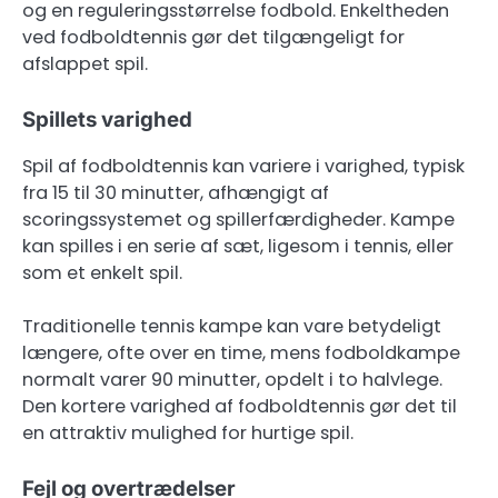
og en reguleringsstørrelse fodbold. Enkeltheden
ved fodboldtennis gør det tilgængeligt for
afslappet spil.
Spillets varighed
Spil af fodboldtennis kan variere i varighed, typisk
fra 15 til 30 minutter, afhængigt af
scoringssystemet og spillerfærdigheder. Kampe
kan spilles i en serie af sæt, ligesom i tennis, eller
som et enkelt spil.
Traditionelle tennis kampe kan vare betydeligt
længere, ofte over en time, mens fodboldkampe
normalt varer 90 minutter, opdelt i to halvlege.
Den kortere varighed af fodboldtennis gør det til
en attraktiv mulighed for hurtige spil.
Fejl og overtrædelser