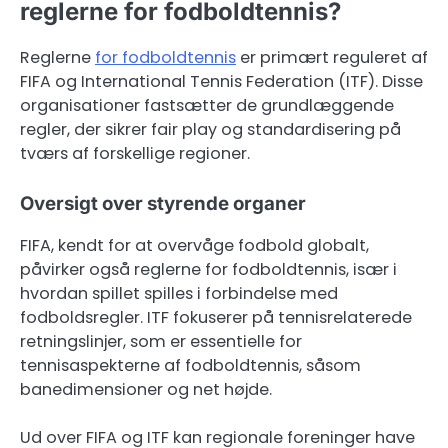
reglerne for fodboldtennis?
Reglerne
for fodboldtennis
er primært reguleret af
FIFA og International Tennis Federation (ITF). Disse
organisationer fastsætter de grundlæggende
regler, der sikrer fair play og standardisering på
tværs af forskellige regioner.
Oversigt over styrende organer
FIFA, kendt for at overvåge fodbold globalt,
påvirker også reglerne for fodboldtennis, især i
hvordan spillet spilles i forbindelse med
fodboldsregler. ITF fokuserer på tennisrelaterede
retningslinjer, som er essentielle for
tennisaspekterne af fodboldtennis, såsom
banedimensioner og net højde.
Ud over FIFA og ITF kan regionale foreninger have