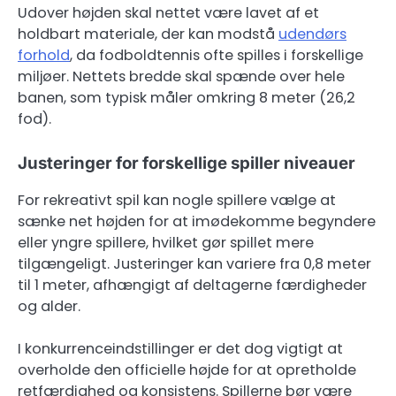
Udover højden skal nettet være lavet af et
holdbart materiale, der kan modstå
udendørs
forhold
, da fodboldtennis ofte spilles i forskellige
miljøer. Nettets bredde skal spænde over hele
banen, som typisk måler omkring 8 meter (26,2
fod).
Justeringer for forskellige spiller niveauer
For rekreativt spil kan nogle spillere vælge at
sænke net højden for at imødekomme begyndere
eller yngre spillere, hvilket gør spillet mere
tilgængeligt. Justeringer kan variere fra 0,8 meter
til 1 meter, afhængigt af deltagerne færdigheder
og alder.
I konkurrenceindstillinger er det dog vigtigt at
overholde den officielle højde for at opretholde
retfærdighed og konsistens. Spillerne bør være