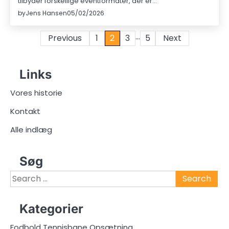
tilbyder forskellige eventformater, der er…
by
Jens Hansen
05/02/2026
…
Posts
Previous
1
2
3
5
Next
pagination
Links
Vores historie
Kontakt
Alle indlæg
Søg
Search
for:
Kategorier
Fodbold Tennisbane Opsætning