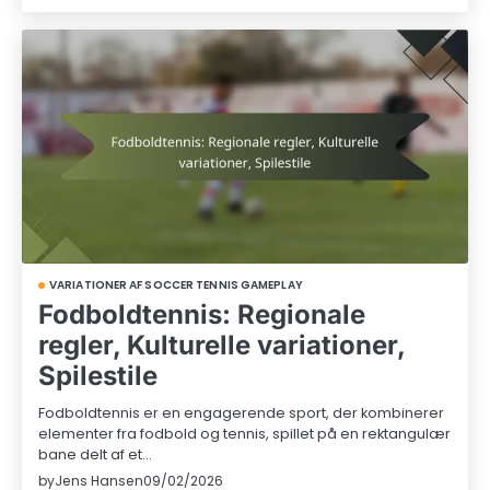
VARIATIONER AF SOCCER TENNIS GAMEPLAY
Fodboldtennis: Regionale
regler, Kulturelle variationer,
Spilestile
Fodboldtennis er en engagerende sport, der kombinerer
elementer fra fodbold og tennis, spillet på en rektangulær
bane delt af et…
by
Jens Hansen
09/02/2026