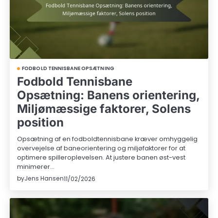
FODBOLD TENNISBANE OPSÆTNING
Fodbold Tennisbane
Opsætning: Banens orientering,
Miljømæssige faktorer, Solens
position
Opsætning af en fodboldtennisbane kræver omhyggelig
overvejelse af baneorientering og miljøfaktorer for at
optimere spilleroplevelsen. At justere banen øst-vest
minimerer…
by
Jens Hansen
11/02/2026