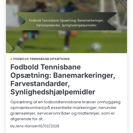
FODBOLD TENNISBANE OPSÆTNING
Fodbold Tennisbane
Opsætning: Banemarkeringer,
Farvestandarder,
Synlighedshjælpemidler
Opsætning af en fodboldtennisbane kræver omhyggelig
opmærksomhed på essentielle markeringer, herunder
grænselinjer, servicerområder og midterlinjer, som er
afgørende for at…
by
Jens Hansen
10/02/2026