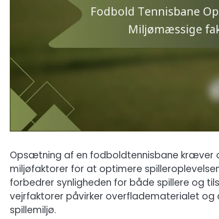
Opsætning af en fodboldtennisbane kræver o
miljøfaktorer for at optimere spilleroplevelsen
forbedrer synligheden for både spillere og til
vejrfaktorer påvirker overfladematerialet og
spillemiljø.