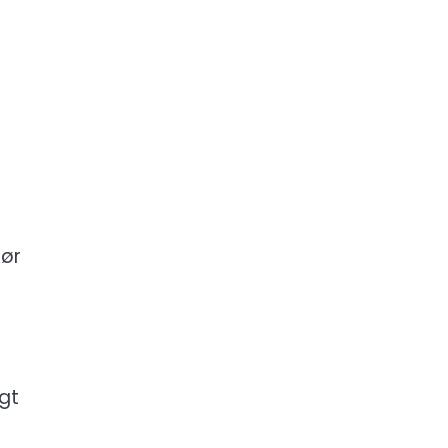
bør
gt