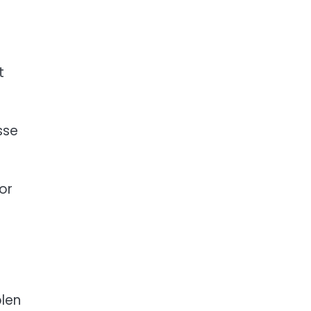
t
sse
or
olen