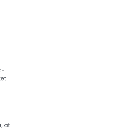
t-
ket
, at