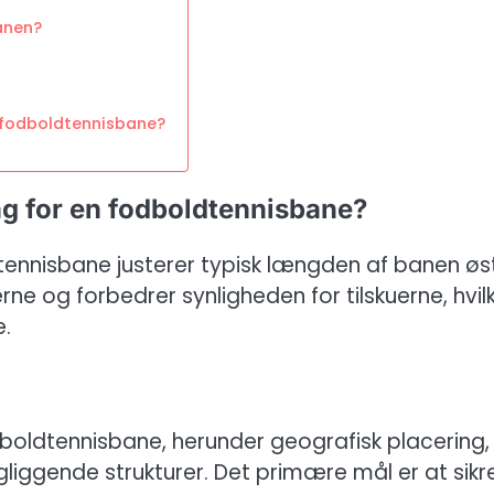
anen?
n fodboldtennisbane?
ng for en fodboldtennisbane?
tennisbane justerer typisk længden af banen øs
erne og forbedrer synligheden for tilskuerne, hvil
e.
odboldtennisbane, herunder geografisk placering,
iggende strukturer. Det primære mål er at sikre