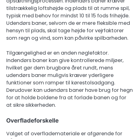
opsætningsprocessen. Indendørs baner kræver
tilstrækkelig loftshøjde og plads til at rumme spil,
typisk med behov for mindst 10 til 15 fods frihøjde.
Udendørs baner, selvom de er mere fleksible med
hensyn til plads, skal tage højde for vejrfaktorer
som regn og vind, som kan påvirke spilbarheden.
Tilgængelighed er en anden nøglefaktor.
Indendørs baner kan give kontrollerede miljøer,
hvilket gør dem brugbare året rundt, mens
udendørs baner muligvis kræver yderligere
funktioner som ramper til kørestolsadgang.
Derudover kan udendørs baner have brug for hegn
for at holde boldene fra at forlade banen og for
at sikre sikkerheden.
Overfladeforskelle
Valget af overflademateriale er afgørende for