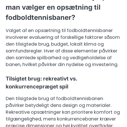
man vælger en opsætning til
fodboldtennisbaner?
Valget af en opsætning til fodboldtennisbaner
involverer evaluering af forskellige faktorer såsom
den tilsigtede brug, budget, lokalt klima og
samfundsregler. Hver af disse elementer påvirker
den samlede spilbarhed og vedligeholdelse af
banen, hvilket påvirker din nydelse og investering.
Tilsigtet brug: rekreativt vs.
konkurrencepræget spil
Den tilsigtede brug af fodboldtennisbanen
påvirker betydeligt dens design og materialer.
Rekreative opsætninger kan prioritere komfort og
tilgængelighed, mens konkurrencebaner kræver
præcise dimensioner og høj kvalitet overflader.