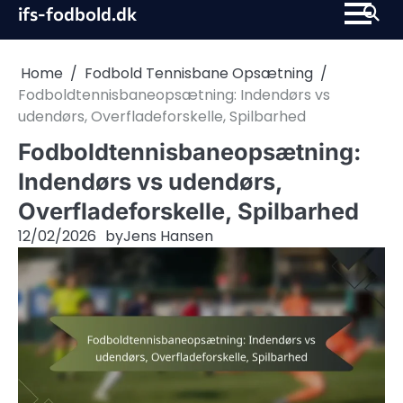
Skip
ifs-fodbold.dk
to
content
Home
Fodbold Tennisbane Opsætning
Fodboldtennisbaneopsætning: Indendørs vs
udendørs, Overfladeforskelle, Spilbarhed
Fodboldtennisbaneopsætning:
Indendørs vs udendørs,
Overfladeforskelle, Spilbarhed
12/02/2026
by
Jens Hansen