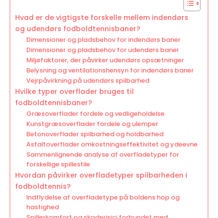
Hvad er de vigtigste forskelle mellem indendørs
og udendørs fodboldtennisbaner?
Dimensioner og pladsbehov for indendørs baner
Dimensioner og pladsbehov for udendørs baner
Miljøfaktorer, der påvirker udendørs opsætninger
Belysning og ventilationshensyn for indendørs baner
Vejrpåvirkning på udendørs spilbarhed
Hvilke typer overflader bruges til
fodboldtennisbaner?
Græsoverflader fordele og vedligeholdelse
Kunstgræsoverflader fordele og ulemper
Betonoverflader spilbarhed og holdbarhed
Asfaltoverflader omkostningseffektivitet og ydeevne
Sammenlignende analyse af overfladetyper for
forskellige spillestile
Hvordan påvirker overfladetyper spilbarheden i
fodboldtennis?
Indflydelse af overfladetype på boldens hop og
hastighed
Spillerkomfort og skaderisici forbundet med