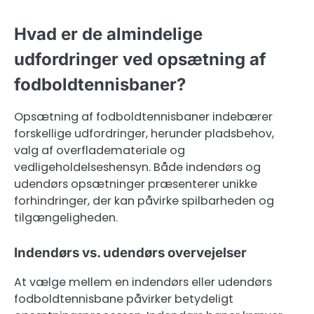
Hvad er de almindelige
udfordringer ved opsætning af
fodboldtennisbaner?
Opsætning af fodboldtennisbaner indebærer
forskellige udfordringer, herunder pladsbehov,
valg af overflademateriale og
vedligeholdelseshensyn. Både indendørs og
udendørs opsætninger præsenterer unikke
forhindringer, der kan påvirke spilbarheden og
tilgængeligheden.
Indendørs vs. udendørs overvejelser
At vælge mellem en indendørs eller udendørs
fodboldtennisbane påvirker betydeligt