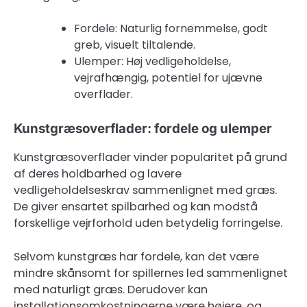
Fordele: Naturlig fornemmelse, godt
greb, visuelt tiltalende.
Ulemper: Høj vedligeholdelse,
vejrafhængig, potentiel for ujævne
overflader.
Kunstgræsoverflader: fordele og ulemper
Kunstgræsoverflader vinder popularitet på grund
af deres holdbarhed og lavere
vedligeholdelseskrav sammenlignet med græs.
De giver ensartet spilbarhed og kan modstå
forskellige vejrforhold uden betydelig forringelse.
Selvom kunstgræs har fordele, kan det være
mindre skånsomt for spillernes led sammenlignet
med naturligt græs. Derudover kan
installationsomkostningerne være højere, og