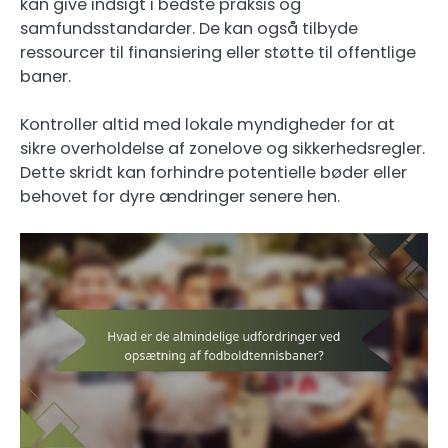
kan give indsigt i bedste praksis og
samfundsstandarder. De kan også tilbyde
ressourcer til finansiering eller støtte til offentlige
baner.
Kontroller altid med lokale myndigheder for at
sikre overholdelse af zonelove og sikkerhedsregler.
Dette skridt kan forhindre potentielle bøder eller
behovet for dyre ændringer senere hen.