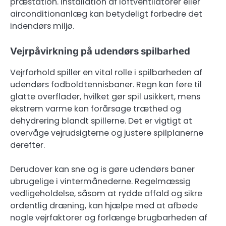
præstation. Installation af loftventilatorer eller
airconditionanlæg kan betydeligt forbedre det
indendørs miljø.
Vejrpåvirkning på udendørs spilbarhed
Vejrforhold spiller en vital rolle i spilbarheden af
udendørs fodboldtennisbaner. Regn kan føre til
glatte overflader, hvilket gør spil usikkert, mens
ekstrem varme kan forårsage træthed og
dehydrering blandt spillerne. Det er vigtigt at
overvåge vejrudsigterne og justere spilplanerne
derefter.
Derudover kan sne og is gøre udendørs baner
ubrugelige i vintermånederne. Regelmæssig
vedligeholdelse, såsom at rydde affald og sikre
ordentlig dræning, kan hjælpe med at afbøde
nogle vejrfaktorer og forlænge brugbarheden af