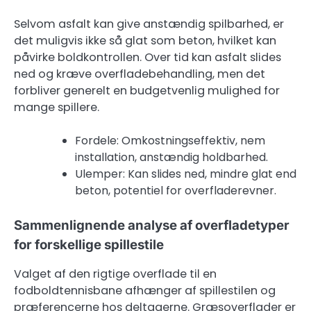
Selvom asfalt kan give anstændig spilbarhed, er
det muligvis ikke så glat som beton, hvilket kan
påvirke boldkontrollen. Over tid kan asfalt slides
ned og kræve overfladebehandling, men det
forbliver generelt en budgetvenlig mulighed for
mange spillere.
Fordele: Omkostningseffektiv, nem
installation, anstændig holdbarhed.
Ulemper: Kan slides ned, mindre glat end
beton, potentiel for overfladerevner.
Sammenlignende analyse af overfladetyper
for forskellige spillestile
Valget af den rigtige overflade til en
fodboldtennisbane afhænger af spillestilen og
præferencerne hos deltagerne. Græsoverflader er