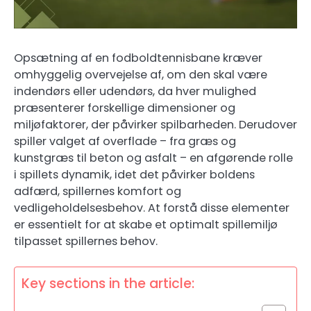
Opsætning af en fodboldtennisbane kræver
omhyggelig overvejelse af, om den skal være
indendørs eller udendørs, da hver mulighed
præsenterer forskellige dimensioner og
miljøfaktorer, der påvirker spilbarheden. Derudover
spiller valget af overflade – fra græs og
kunstgræs til beton og asfalt – en afgørende rolle
i spillets dynamik, idet det påvirker boldens
adfærd, spillernes komfort og
vedligeholdelsesbehov. At forstå disse elementer
er essentielt for at skabe et optimalt spillemiljø
tilpasset spillernes behov.
Key sections in the article: