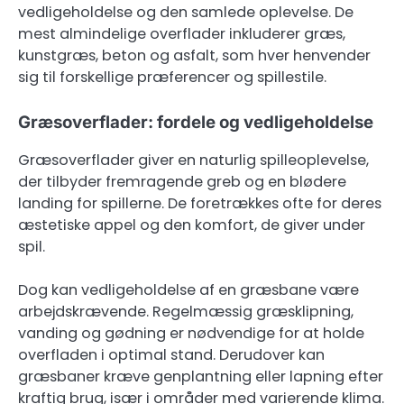
vedligeholdelse og den samlede oplevelse. De
mest almindelige overflader inkluderer græs,
kunstgræs, beton og asfalt, som hver henvender
sig til forskellige præferencer og spillestile.
Græsoverflader: fordele og vedligeholdelse
Græsoverflader giver en naturlig spilleoplevelse,
der tilbyder fremragende greb og en blødere
landing for spillerne. De foretrækkes ofte for deres
æstetiske appel og den komfort, de giver under
spil.
Dog kan vedligeholdelse af en græsbane være
arbejdskrævende. Regelmæssig græsklipning,
vanding og gødning er nødvendige for at holde
overfladen i optimal stand. Derudover kan
græsbaner kræve genplantning eller lapning efter
kraftig brug, især i områder med varierende klima.