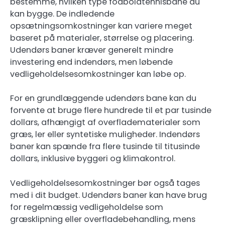
bestemme, hvilken type fodboldtennisbane du
kan bygge. De indledende
opsætningsomkostninger kan variere meget
baseret på materialer, størrelse og placering.
Udendørs baner kræver generelt mindre
investering end indendørs, men løbende
vedligeholdelsesomkostninger kan løbe op.
For en grundlæggende udendørs bane kan du
forvente at bruge flere hundrede til et par tusinde
dollars, afhængigt af overfladematerialer som
græs, ler eller syntetiske muligheder. Indendørs
baner kan spænde fra flere tusinde til titusinde
dollars, inklusive byggeri og klimakontrol.
Vedligeholdelsesomkostninger bør også tages
med i dit budget. Udendørs baner kan have brug
for regelmæssig vedligeholdelse som
græsklipning eller overfladebehandling, mens