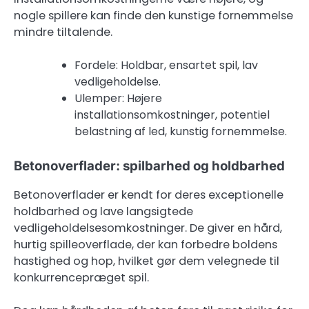
nogle spillere kan finde den kunstige fornemmelse
mindre tiltalende.
Fordele: Holdbar, ensartet spil, lav
vedligeholdelse.
Ulemper: Højere
installationsomkostninger, potentiel
belastning af led, kunstig fornemmelse.
Betonoverflader: spilbarhed og holdbarhed
Betonoverflader er kendt for deres exceptionelle
holdbarhed og lave langsigtede
vedligeholdelsesomkostninger. De giver en hård,
hurtig spilleoverflade, der kan forbedre boldens
hastighed og hop, hvilket gør dem velegnede til
konkurrencepræget spil.