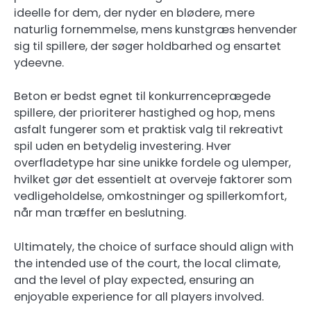
ideelle for dem, der nyder en blødere, mere
naturlig fornemmelse, mens kunstgræs henvender
sig til spillere, der søger holdbarhed og ensartet
ydeevne.
Beton er bedst egnet til konkurrenceprægede
spillere, der prioriterer hastighed og hop, mens
asfalt fungerer som et praktisk valg til rekreativt
spil uden en betydelig investering. Hver
overfladetype har sine unikke fordele og ulemper,
hvilket gør det essentielt at overveje faktorer som
vedligeholdelse, omkostninger og spillerkomfort,
når man træffer en beslutning.
Ultimately, the choice of surface should align with
the intended use of the court, the local climate,
and the level of play expected, ensuring an
enjoyable experience for all players involved.