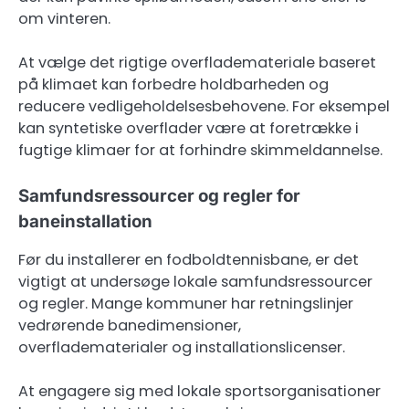
om vinteren.
At vælge det rigtige overflademateriale baseret
på klimaet kan forbedre holdbarheden og
reducere vedligeholdelsesbehovene. For eksempel
kan syntetiske overflader være at foretrække i
fugtige klimaer for at forhindre skimmeldannelse.
Samfundsressourcer og regler for
baneinstallation
Før du installerer en fodboldtennisbane, er det
vigtigt at undersøge lokale samfundsressourcer
og regler. Mange kommuner har retningslinjer
vedrørende banedimensioner,
overfladematerialer og installationslicenser.
At engagere sig med lokale sportsorganisationer