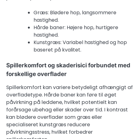
Græs: Blødere hop, langsommere
hastighed.
Hårde baner: Højere hop, hurtigere
hastighed.
Kunstgræs: Variabel hastighed og hop
baseret på kvalitet.
Spillerkomfort og skaderisici forbundet med
forskellige overflader
Spillerkomfort kan variere betydeligt afhængigt af
overfladetype. Hårde baner kan føre til øget
påvirkning på leddene, hvilket potentielt kan
forårsage ubehag eller skader over tid. I kontrast
kan blødere overflader som græs eller
specialiseret kunstgræs reducere
påvirkningsstress, hvilket forbedrer