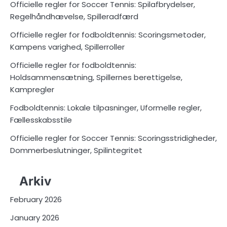
Officielle regler for Soccer Tennis: Spilafbrydelser,
Regelhåndhævelse, Spilleradfærd
Officielle regler for fodboldtennis: Scoringsmetoder,
Kampens varighed, Spillerroller
Officielle regler for fodboldtennis:
Holdsammensætning, Spillernes berettigelse,
Kampregler
Fodboldtennis: Lokale tilpasninger, Uformelle regler,
Fællesskabsstile
Officielle regler for Soccer Tennis: Scoringsstridigheder,
Dommerbeslutninger, Spilintegritet
Arkiv
February 2026
January 2026