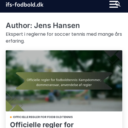
Skip
ifs-fodbold.dk
to
content
Author:
Jens Hansen
Ekspert i reglerne for soccer tennis med mange års
erfaring.
OFFICIELLE REGLER FOR FODBOLDTENNIS
Officielle regler for