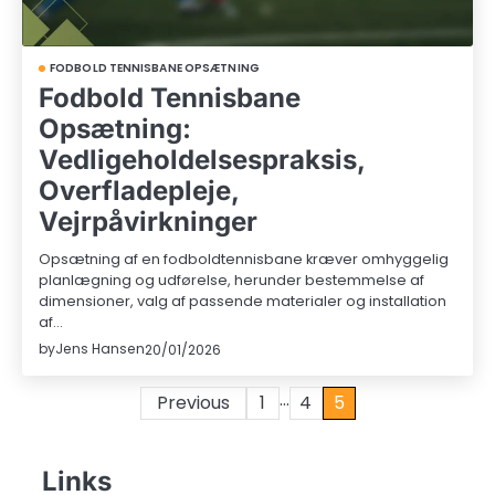
FODBOLD TENNISBANE OPSÆTNING
Fodbold Tennisbane
Opsætning:
Vedligeholdelsespraksis,
Overfladepleje,
Vejrpåvirkninger
Opsætning af en fodboldtennisbane kræver omhyggelig
planlægning og udførelse, herunder bestemmelse af
dimensioner, valg af passende materialer og installation
af…
by
Jens Hansen
20/01/2026
…
Posts
Previous
1
4
5
pagination
Links